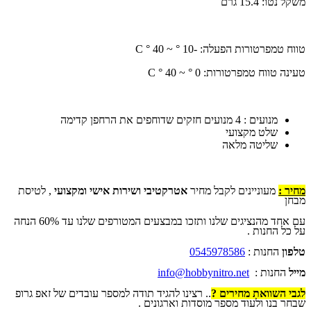
משקל נטו: 15.4 גרם
טווח טמפרטורות הפעלה: -10 ° ~ 40 ° C
טעינה טווח טמפרטורות: 0 ° ~ 40 ° C
מנועים : 4 מנועים חזקים שדוחפים את הרחפן קדימה
שלט מקצועי
שליטה מלאה
מחיר :
מעוניינים לקבל מחיר
אטרקטיבי ושירות אישי ומקצועי
, לטיסת
מבחן
עם אחד מהנציגים שלנו ותזכו במבצעים המטורפים שלנו עד 60% הנחה
על כל החנות .
טלפון
החנות :
0545978586
מייל
החנות :
info@hobbynitro.net
לגבי השוואת מחירים ?
.. רצינו להגיד תודה למספר עובדים של זאפ גרופ
שבחר בנו ולעוד מספר מוסדות וארגונים .