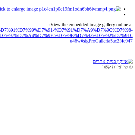
View the embedded image gallery online at:
D7%97%D7%91%D7%99%D7%91-%D7%91%D7%A9%D7%9C%D7%98-
%D7%97%D7%A4%D7%9F-%D7%9E%D7%93%D7%92%D7%9D-
u46w#sigProGalleria5ac2f4e947
פרטי יצירת קשר