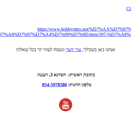
https://www.hobbynitro.net/%D7%AA%
7%A8%D7%97%D7%A4%D7%99%D7%9D/item/397-%D7%A8
אנחנו כאן בשבילך,
צור קשר
ונשמח לעזור לך בכל שאלה!
כתובת ראשית: הסדנא 3, רעננה
טלפון החנות:
054-5978586