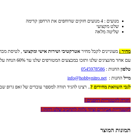
מנועים : 4 מנועים חזקים שדוחפים את הרחפן קדימה
שלט מקצועי
שליטה מלאה
מחיר :
מעוניינים לקבל מחיר
אטרקטיבי ושירות אישי ומקצועי
, לטיסת מבח
עם אחד מהנציגים שלנו ותזכו במבצעים המטורפים שלנו עד 60% הנחה על כל החנות .
טלפון
החנות :
0545978586
מייל
החנות :
info@hobbynitro.net
לגבי השוואת מחירים ?
.. רצינו להגיד תודה למספר עובדים של זאפ גרופ שב
חזרה לקטגוריית רחפנים !
לקטגוריית אביזרים וציוד נלווה לתחביב שלט רחוק !
תמונות המוצר