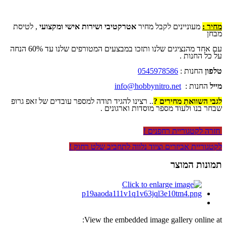
מחיר :
מעוניינים לקבל מחיר
אטרקטיבי ושירות אישי ומקצועי
, לטיסת
מבחן
עם אחד מהנציגים שלנו ותזכו במבצעים המטורפים שלנו עד 60% הנחה
על כל החנות .
טלפון
החנות :
0545978586
מייל
החנות :
info@hobbynitro.net
לגבי השוואת מחירים ?
.. רצינו להגיד תודה למספר עובדים של זאפ גרופ
שבחר בנו ולעוד מספר מוסדות וארגונים .
חזרה לקטגוריית רחפנים !
לקטגוריית אביזרים וציוד נלווה לתחביב שלט רחוק !
תמונות המוצר
View the embedded image gallery online at: