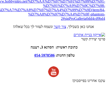
//www.hobbynitro.net/%D7%AA%D7%97%D7%91%D7%99%D7%91-
%D7%91%D7%A9%D7%9C%D7%98-
D7%A7/%D7%A8%D7%97%D7%A4%D7%99%D7%9D/item/84-
%D7%A8%D7%97%D7%A4%D7%9F-phantom-
2#sigProGalleria0dd4cd9bd4
אנחנו כאן בשבילך,
צור קשר
ונשמח לעזור לך בכל שאלה!
פרטי יצירת קשר
כתובת ראשית: הסדנא 3, רעננה
טלפון החנות:
054-5978586
עקבו אחרינו בפייסבוק!