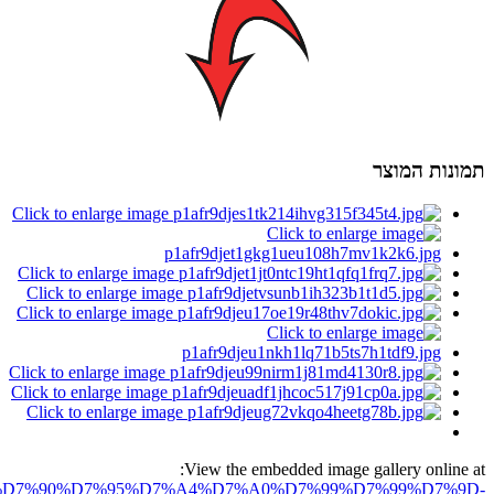
תמונות המוצר
View the embedded image gallery online at:
ro.net/%D7%90%D7%95%D7%A4%D7%A0%D7%99%D7%99%D7%9D-