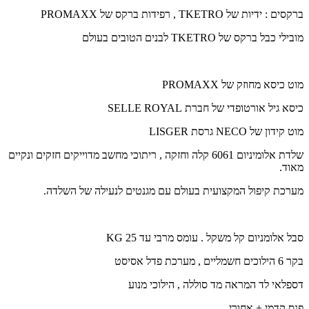
ברקסים : ידיות של TKETRO , רפידות ברקס של PROMAXX
מובילי כבל ברקס של TKETRO לבנים הטובים בעולם
מוט כיסא מחוזק של PROMAXX
כיסא גיל אורטופדי של חברת SELLE ROYAL
מוט קידון של NECO גרסת LISGER
שלדת אלומיניום 6061 קלה וחזקה , ריתוכי מחשב מדוייקים חזקים ונקיים
מאוד.
מערכת קיפול המקצועית בעולם עם מגנטים לנעילה של השלדה.
סבל אלומניום קל משקל . עומס מרבי עד 25 KG
בקר 6 הילוכים חשמליים , מערכת פדל אסיסט
דספלאי לד המראה מד סוללה , הילוכי מנוע
פנס קדמי + אחורי