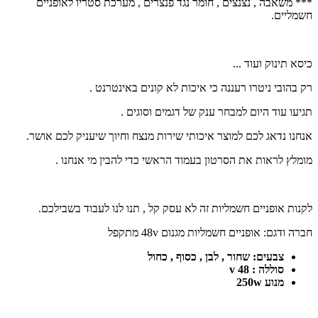
*** משאבה , נצנצים , חומר נגד פנצרים , מערכת סטריו לאופניים
חשמליים.
כיסא תינוק ועוד ...
רק בהובי ניטרו רעננה כי איכות לא קונים באינטרנט .
תגיעו עוד היום למבחר ענק של דגמים וסוגים .
אנחנו נדאג לכם למוצר איכותי שירות מנצח וחיוך שיעניק לכם אושר.
מומלץ לראות את הסרטון בעמוד הראשי כדי להבין מי אנחנו .
לקנות אופניים חשמליות זה לא עסק קל , תנו לנו לעבוד בשבילכם.
חברה ודגם:
אופניים חשמליות מגנום 48v מתקפל
צבעים: שחור , לבן , כסוף , כחול
סוללה : 48 v
מנוע 250w