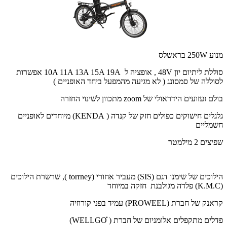
מנוע 250W בראשלס
סוללת ליתיום יון 48V , אופציה ל 10A 11A 13A 15A 19A אפשרות
לסוללה של סמסונג ( לא מגיעה מהמפעל ביחד האופניים )
בולם זעזועים הידראולי של zoom מתכוון לשינוי החזרה
גלגלים חישוקים כפולים חזק של קנדה ( KENDA) מיוחדים לאופניים
חשמליים
שפיצים 2 מילמטר
הילוכים של שימנו דגם (SIS) מעביר אחורי (torrney ), שרשרת הילוכים
(K.M.C) פלדה מגולבנת חזקה במיוחד
קראנק של חברת (PROWEEL) עמיד בפני קורוזיה
פדלים מתקפלים אלומניום של חברת ( ׂWELLGOׁׁׁׁׂׂׂׂ)