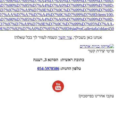
ro.net/%D7%90%D7%95%D7%A4%D7%A0%D7%99%D7%99%D7%9D-
D7%90%D7%95%D7%A4%D7%A0%D7%99%D7%99%D7%9D-
D7%97%D7%A9%D7%9E%D7%9C%D7%99%D7%99%D7%9D-
7%AA%D7%A7%D7%A4%D7%9C%D7%99%D7%9D/item/100-
D7%90%D7%95%D7%A4%D7%A0%D7%99%D7%99%D7%9D-
D7%97%D7%A9%D7%9E%D7%9C%D7%99%D7%95%D7%AA-
E%D7%92%D7%A0%D7%95%D7%9D#sigProGalleriafa1ddae450
אנחנו כאן בשבילך,
צור קשר
ונשמח לעזור לך בכל שאלה!
פרטי יצירת קשר
כתובת ראשית: הסדנא 3, רעננה
טלפון החנות:
054-5978586
עקבו אחרינו בפייסבוק!