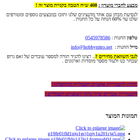
מבצע לחברי מועדון :
400 ש״ח הטבה בקניית מוצר זה !
לנסיעת מבחן עם אחד מהנציגים שלנו ותזכו במבצעים נוספים ומטורפים
שלנו עד 60% הנחה על כל החנות .
טלפון
החנות :
0545978586
מייל
החנות :
info@hobbynitro.net
לגבי השוואת מחירים ?
.. רצינו להגיד תודה למספר עובדים של זאפ גרופ
שבחר בנו ולעוד מספר מוסדות וארגונים .
חזרה לקטגוריית אופניים חשמליות מתקפלות !
לקטגוריית אבזרים וציוד נלווה לאופניים חשמליים !
תמונות המוצר