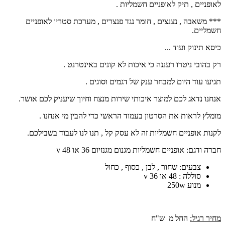
לאופניים , תיק לאופניים חשמליות .
*** משאבה , נצנצים , חומר נגד פנצרים , מערכת סטריו לאופניים
חשמליים.
כיסא תינוק ועוד ...
רק בהובי ניטרו רעננה כי איכות לא קונים באינטרנט .
תגיעו עוד היום למבחר ענק של דגמים וסוגים .
אנחנו נדאג לכם למוצר איכותי שירות מנצח וחיוך שיעניק לכם אושר.
מומלץ לראות את הסרטון בעמוד הראשי כדי להבין מי אנחנו .
לקנות אופניים חשמליות זה לא עסק קל , תנו לנו לעבוד בשבילכם.
חברה ודגם:
אופניים חשמליות מגנום מגנזיום 36 או 48 v
צבעים: שחור , לבן , כסוף , כחול
סוללה : 48 או 36 v
מנוע 250w
מחיר רגיל:
החל מ ש"ח