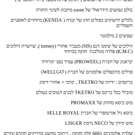
בולם זעזועים הידראולי של zoom מתכוון לשינוי החזרה
גלגלים חישוקים כפולים חזק של קנדה ( KENDA) מיוחדים לאופניים
חשמליים
שפיצים 2 מילמטר
הילוכים של שימנו דגם (SIS) מעביר אחורי (torrney ), שרשרת הילוכים
(K.M.C) פלדה מגולבנת חזקה במיוחד
קראנק של חברת (PROWEEL) עמיד בפני קורוזיה
פדלים מתקפלים אלומניום של חברת ( ׂWELLGOׁׁׁׁׂׂׂׂ)
ברקסים : ידיות של TKETRO , קדמי + אחורי דיסק
מובילי כבל ברקס של TKETRO לבנים הטובים בעולם
מוט כיסא מחוזק של PROMAXX
כיסא גיל אורטופדי של חברת SELLE ROYAL
מוט קידון של NECO גרסת LISGER
שלדת אלומיניום 6061 קלה וחזקה , ריתוכי מחשב מדוייקים חזקים ונקיים