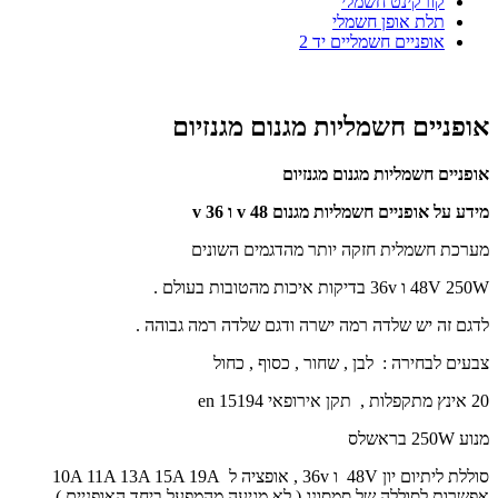
קורקינט חשמלי
תלת אופן חשמלי
אופניים חשמליים יד 2
אופניים חשמליות מגנום מגנזיום
אופניים חשמליות מגנום מגנזיום
מידע על אופניים חשמליות מגנום 48 v ו 36 v
מערכת חשמלית חזקה יותר מהדגמים השונים
48V 250W ו 36v בדיקות איכות מהטובות בעולם .
לדגם זה יש שלדה רמה ישרה ודגם שלדה רמה גבוהה .
צבעים לבחירה : לבן , שחור , כסוף , כחול
20 אינץ מתקפלות , תקן אירופאי en 15194
מנוע 250W בראשלס
סוללת ליתיום יון 48V ו 36v , אופציה ל 10A 11A 13A 15A 19A
אפשרות לסוללה של סמסונג ( לא מגיעה מהמפעל ביחד האופניים )