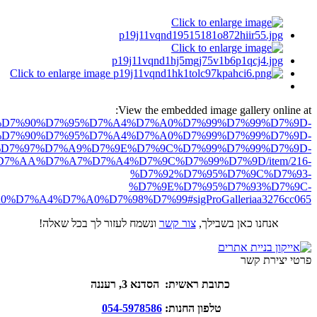
View the embedded image gallery online at:
ro.net/%D7%90%D7%95%D7%A4%D7%A0%D7%99%D7%99%D7%9D-
D7%90%D7%95%D7%A4%D7%A0%D7%99%D7%99%D7%9D-
D7%97%D7%A9%D7%9E%D7%9C%D7%99%D7%99%D7%9D-
7%AA%D7%A7%D7%A4%D7%9C%D7%99%D7%9D/item/216-
%D7%92%D7%95%D7%9C%D7%93-
%D7%9E%D7%95%D7%93%D7%9C-
D7%A4%D7%A0%D7%98%D7%99#sigProGalleriaa3276cc065
אנחנו כאן בשבילך,
צור קשר
ונשמח לעזור לך בכל שאלה!
פרטי יצירת קשר
כתובת ראשית: הסדנא 3, רעננה
טלפון החנות:
054-5978586