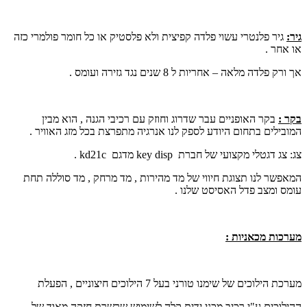
גיר:
גיר פלנטרי עשוי פלדה קפיצית ולא פלסטיק או כל חומר פולמרי כזה
או אחר .
אך ורק פלדה מלאה – אחריות ל 8 שנים נגד גזירה ועומס .
בקר :
בקר האופניים עבר שדרוג וחוזק עם רכיבי הגנה , הוא מבין
המובילים בתחום היודע לספק לנו אנרגיה מתפרצת בכל מזג האוויר .
צג: צג דגטלי מקצועי של חברת
key disp
מדגם
kd21c
.
המאפשר לנו תצוגת חיווי של מד מהירות , מד מרחק , מד סוללה תחת
עומס ומצב פדל האסיסט שלנו .
מערכות מכאניות :
מערכת הילוכים של שימנו טורני בעל 7 הילוכים חיצוניים , הפעלת
ההילוכים ע"י רכיב מכני ידית קלה לשימוש שרשרת חזקה מאוד של