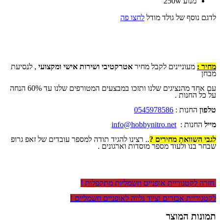
מנוע 250w
לדגם נוסף של גולד מודל
לחצו פה
מחיר :
מעוניינים לקבל מחיר
אטרקטיבי ושירות אישי ומקצועי
, לנסיעת
מבחן
עם אחד מהנציגים שלנו ותזכו במבצעים המטורפים שלנו עד 60% הנחה
על כל החנות .
טלפון
החנות :
0545978586
מייל
החנות :
info@hobbynitro.net
לגבי השוואת מחירים ?
.. רצינו להגיד תודה למספר עובדים של זאפ גרופ
שבחר בנו ולעוד מספר מוסדות וארגונים .
חזרה לקטגוריית אופניים חשמליות מתקפלות !
לקטגוריית אבזרים וציוד נלווה לאופניים חשמליים !
תמונות המוצר