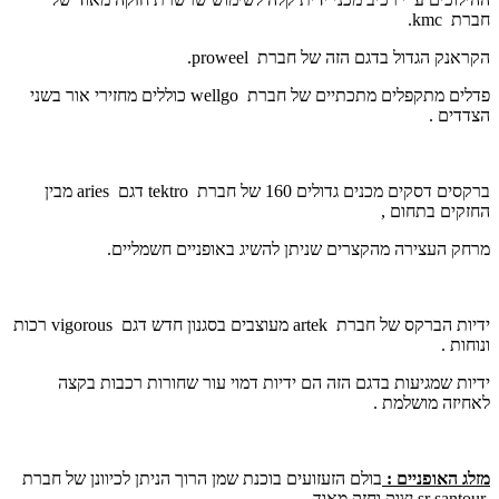
חברת
kmc
.
הקראנק הגדול בדגם הזה של חברת
proweel
.
פדלים מתקפלים מתכתיים של חברת
wellgo
כוללים מחזירי אור בשני
הצדדים .
ברקסים דסקים מכנים גדולים 160 של חברת
tektro
דגם
aries
מבין
החזקים בתחום ,
מרחק העצירה מהקצרים שניתן להשיג באופניים חשמליים.
ידיות הברקס של חברת
artek
מעוצבים בסגנון חדש דגם
vigorous
רכות
ונוחות .
ידיות שמגיעות בדגם הזה הם ידיות דמוי עור שחורות רכבות בקצה
לאחיזה מושלמת .
מזלג האופניים :
בולם הזעזועים בוכנת שמן הרוך הניתן לכיוונן של חברת
sr santour
יצוק וחזק מאוד .