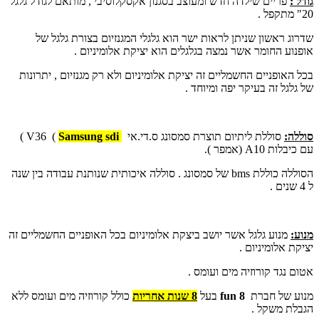
גודל :
פריים שילדה חדש ומעוצב בסגנון אקסקלוסיבי , מותאם לגודל גלגל
20" מתקפל .
שדרוג ראשון שניתן לראות ישר הוא גלגלי המגנזיום בצורת גלגל של
אופנוע החומר אשר נמצה בגלגלים הוא יציקת אלומיניום .
בכל האופניים החשמליים זה יציקת אלומיניום ולא רק מגנזיום , יתרונות
של גלגל זה בעיקר יפה ומיוחד .
סוללה:
סוללת ליתיום תוצרת סמסונג ס.די.אי
Samsung sdi
)
V36
)
עם כיבלות 10
A
(אמפר ).
הסוללה כוללת
bms
של סמסונג . סוללה איכותית שנותנת עבודה בין שנה
ל 4 שנים .
מנוע:
מנוע גלגל אשר יושב ביצקת אלומיניום בכל האופניים החשמליים זה
יציקת אלומיניום .
אטום נגד קורוזיה מים ועומס .
מנוע של חברת
fun 8
בעל
8 שנות אחריות
כולל קורוזיה מים ועומס ללא
הגבלת משקל .