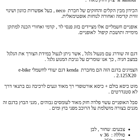
הכידון מבין הקלים והחזקים של חברת
neco
, בעל אפשרות כוונון ושינוי
זווית קדימה ואחורה לנוחות אופטימאלית.
אופניים חשמליים אלו מציידים בזוג פנסי לד , קדמי ואחורי הכנה למתקן
מימייה ותושבת קיפול לאופניים.
דגם זה שודרג עם מנעול גלגל , אשר ניתן לנעול במידת הצורך את הגלגל
במצב חניה , כך אנו שומרים על גניבת המנוע גלגל .
הצמיגים בדגם הזה הם מחברת
kenda
דגם יעודי לחשמלי
e-bike
2.125 .
X
20
מוט כיסא בולם + כיסא אורטופדי רך מאוד ונעים לרכיבה גם בתנאי דרך
לא סטנדרטים .
סבל האופניים עשוי פלדה חזק מאוד לעומסים גבוהים , מגני הבוץ בדגם זה
מגנים בצורה מושלמת על הרוכב מפני בוץ ומים .
צבעים: שחור , לבן
סוללה : 36 v