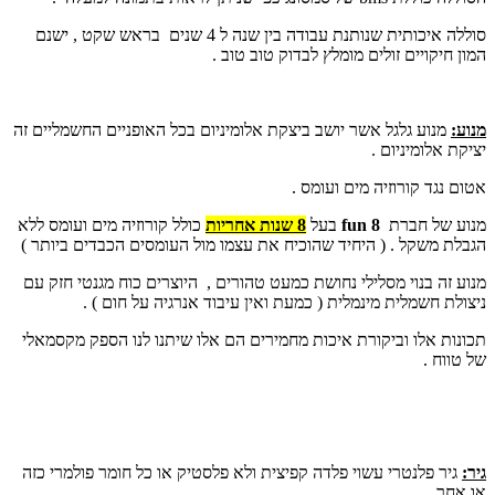
סוללה איכותית שנותנת עבודה בין שנה ל 4 שנים בראש שקט , ישנם
המון חיקויים זולים מומלץ לבדוק טוב טוב .
מנוע:
מנוע גלגל אשר יושב ביצקת אלומיניום בכל האופניים החשמליים זה
יציקת אלומיניום .
אטום נגד קורוזיה מים ועומס .
מנוע של חברת
fun 8
בעל
8 שנות אחריות
כולל קורוזיה מים ועומס ללא
הגבלת משקל . ( היחיד שהוכיח את עצמו מול העומסים הכבדים ביותר )
מנוע זה בנוי מסלילי נחושת כמעט טהורים , היוצרים כוח מגנטי חזק עם
ניצולת חשמלית מינמלית ( כמעת ואין עיבוד אנרגיה על חום ) .
תכונות אלו וביקורת איכות מחמירים הם אלו שיתנו לנו הספק מקסמאלי
של טווח .
גיר:
גיר פלנטרי עשוי פלדה קפיצית ולא פלסטיק או כל חומר פולמרי כזה
או אחר .