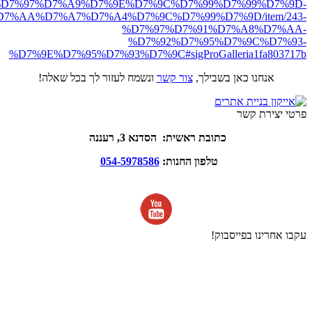
D7%97%D7%A9%D7%9E%D7%9C%D7%99%D7%99%D7%9D-
7%AA%D7%A7%D7%A4%D7%9C%D7%99%D7%9D/item/243-
%D7%97%D7%91%D7%A8%D7%AA-
%D7%92%D7%95%D7%9C%D7%93-
%D7%9E%D7%95%D7%93%D7%9C#sigProGalleria1fa803717b
אנחנו כאן בשבילך,
צור קשר
ונשמח לעזור לך בכל שאלה!
פרטי יצירת קשר
כתובת ראשית: הסדנא 3, רעננה
טלפון החנות:
054-5978586
עקבו אחרינו בפייסבוק!