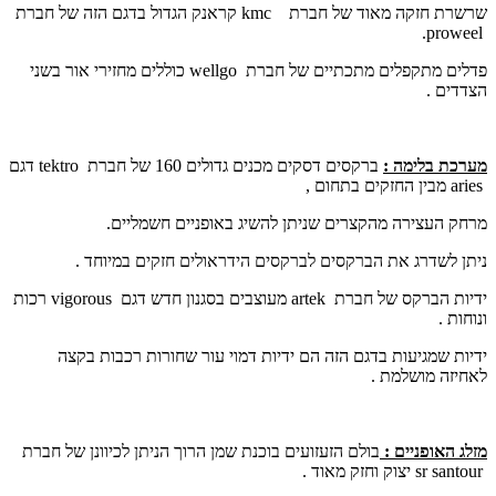
שרשרת חזקה מאוד של חברת
kmc
קראנק הגדול בדגם הזה של חברת
.
proweel
פדלים מתקפלים מתכתיים של חברת
wellgo
כוללים מחזירי אור בשני
הצדדים .
מערכת בלימה :
ברקסים דסקים מכנים גדולים 160 של חברת
tektro
דגם
aries
מבין החזקים בתחום ,
מרחק העצירה מהקצרים שניתן להשיג באופניים חשמליים.
ניתן לשדרג את הברקסים לברקסים הידראולים חזקים במיוחד .
ידיות הברקס של חברת
artek
מעוצבים בסגנון חדש דגם
vigorous
רכות
ונוחות .
ידיות שמגיעות בדגם הזה הם ידיות דמוי עור שחורות רכבות בקצה
לאחיזה מושלמת .
מזלג האופניים :
בולם הזעזועים בוכנת שמן הרוך הניתן לכיוונן של חברת
sr santour
יצוק וחזק מאוד .