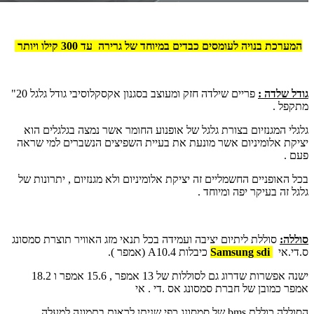
המערכת בנויה לעומסים כבדים במיוחד של גרירה עד 300 קילו ויותר
גודל שלדה :
פריים שילדה חזק ומעוצב בסגנון אקסקלוסיבי גודל גלגל 20"
מתקפל .
גלגלי המגנזיום בצורת גלגל של אופנוע החומר אשר נמצה בגלגלים הוא
יציקת אלומיניום אשר מונעת את בעיית השפיצים הנשברים למי שראה
פעם .
בכל האופניים החשמליים זה יציקת אלומיניום ולא מגנזיום , יתרונות של
גלגל זה בעיקר יפה ומיוחד .
סוללה:
סוללת ליתיום יציבה ועמידה בכל תנאי מזג האוויר תוצרת סמסונג
ס.די.אי
Samsung sdi
כיבלות 10.4
A
(אמפר ).
ישנה אפשרות שדרוג גם לסוללות של 13 אמפר , 15.6 אמפר ו 18.2
אמפר כמובן של חברת סמסונג אס .די . אי
הסוללה כוללת
bms
של סמסונג כפי שניתן לראות בתמונה למעלה .