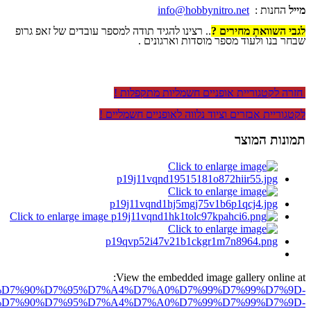
מייל
החנות :
info@hobbynitro.net
לגבי השוואת מחירים ?
.. רצינו להגיד תודה למספר עובדים של זאפ גרופ
שבחר בנו ולעוד מספר מוסדות וארגונים .
חזרה לקטגוריית אופניים חשמליות מתקפלות !
לקטגוריית אבזרים וציוד נלווה לאופניים חשמליים !
תמונות המוצר
View the embedded image gallery online at:
ro.net/%D7%90%D7%95%D7%A4%D7%A0%D7%99%D7%99%D7%9D-
D7%90%D7%95%D7%A4%D7%A0%D7%99%D7%99%D7%9D-