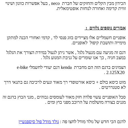
הכידון מבין הקלים והחזקים של חברת
neco
, בעל אפשרות כוונון ושינוי
זווית קדימה ואחורה לנוחות אופטימאלית.
אבזרים נוספים נלווים :
אופניים חשמליים אלו מציידים בזוג פנסי לד , קדמי ואחורי הכנה למתקן
מימייה ותושבת קיפול לאופניים.
דגם זה מגיעה עם מנעול גלגל , אשר ניתן לנעול במידת הצורך את הגלגל
במצב חניה , כך אנו שומרים על גניבת המנוע גלגל .
הצמיגים בדגם הזה הם מחברת
kenda
דגם יעודי לחשמלי
e-bike
2.125 .
X
20
מוט כיסא בולם + כיסא אורטופדי רך מאוד ונעים לרכיבה גם בתנאי דרך
לא סטנדרטים .
סבל האופניים עשוי פלדה חזק מאוד לעומסים גבוהים , מגני הבוץ בדגם זה
מגנים בצורה מושלמת על הרוכב מפני בוץ ומים .
לדגם הכי חדש של גולד מודל לחצו פה :
גולד מודל פול סיספנשיין