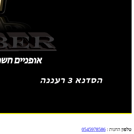
טלפון
החנות :
0545978586