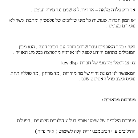
אך ורק פלדה מלאה – אחריות ל 8 שנים נגד גזירה ועומס .
יש המון חברות שעושות כל מיני שילובים של פלסטיק ומתכת אשר לא
עומדים בעומס .
בקר :
בקר האופניים עבר שדרוג וחוזק עם רכיבי הגנה , הוא מבין
המובילים בתחום היודע לספק לנו אנרגיה מתפרצת בכל מזג האוויר .
צג: צג דגטלי מקצועי של חברת
key disp
המאפשר לנו תצוגת חיווי של מד מהירות , מד מרחק , מד סוללה תחת
עומס ומצב פדל האסיסט שלנו .
מערכות מכאניות :
מערכת הילוכים של שימנו טורני בעל 7 הילוכים חיצוניים , הפעלת
ההילוכים ע"י רכיב מכני ידית קלה לשימוש ( איזיי פייר )