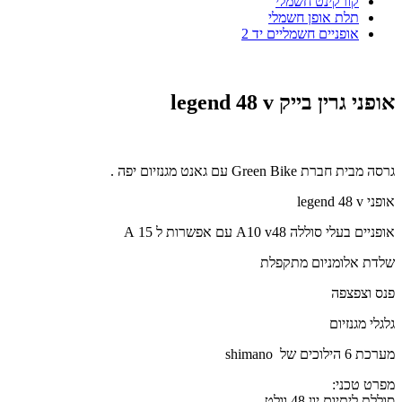
קורקינט חשמלי
תלת אופן חשמלי
אופניים חשמליים יד 2
אופני
legend 48 v גרין בייק
גרסה מבית חברת Green Bike עם גאנט מגנזיום יפה .
אופני
legend 48 v
אופניים בעלי סוללה 48
v
10
A
עם אפשרות ל 15
A
שלדת אלומניום מתקפלת
פנס וצפצפה
גלגלי מגנזיום
מערכת 6 הילוכים של
shimano
מפרט טכני:
סוללת ליתיום יון 48 וולט