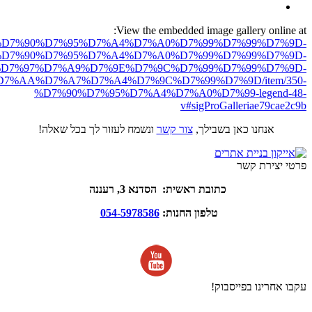
View the embedded image gallery online at:
ro.net/%D7%90%D7%95%D7%A4%D7%A0%D7%99%D7%99%D7%9D-
D7%90%D7%95%D7%A4%D7%A0%D7%99%D7%99%D7%9D-
D7%97%D7%A9%D7%9E%D7%9C%D7%99%D7%99%D7%9D-
7%AA%D7%A7%D7%A4%D7%9C%D7%99%D7%9D/item/350-
%D7%90%D7%95%D7%A4%D7%A0%D7%99-legend-48-
v#sigProGalleriae79cae2c9b
אנחנו כאן בשבילך,
צור קשר
ונשמח לעזור לך בכל שאלה!
פרטי יצירת קשר
כתובת ראשית: הסדנא 3, רעננה
טלפון החנות:
054-5978586
עקבו אחרינו בפייסבוק!