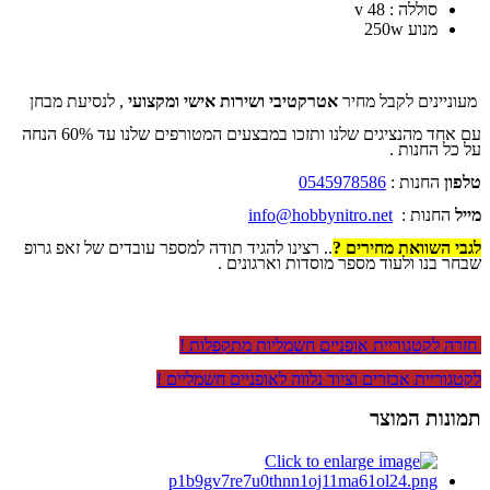
סוללה : 48 v
מנוע 250w
מעוניינים לקבל מחיר
אטרקטיבי ושירות אישי ומקצועי
, לנסיעת מבחן
עם אחד מהנציגים שלנו ותזכו במבצעים המטורפים שלנו עד 60% הנחה
על כל החנות .
טלפון
החנות :
0545978586
מייל
החנות :
info@hobbynitro.net
לגבי השוואת מחירים ?
.. רצינו להגיד תודה למספר עובדים של זאפ גרופ
שבחר בנו ולעוד מספר מוסדות וארגונים .
חזרה לקטגוריית אופניים חשמליות מתקפלות !
לקטגוריית אבזרים וציוד נלווה לאופניים חשמליים !
תמונות המוצר