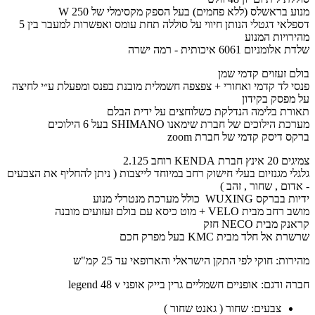
מנוע בראשלס (ללא פחמים) בעל הספק מקסימלי של 250 W
דספלאי דגטלי הנותן חיווי על סוללה תחת עומס ואפשרות למעבר בין 5
מהירויות המנוע
שלדת אלומניום 6061 איכותית - רמה ישרה
בולם זעזוים קדמי שמן
פנסי לד קדמי ואחורי + צפצפה חשמלית מובנת בפנס ומפעלת ע״י לחיצה
על מפסק בקידון
תאורת בלימה הנדלקת כשלוחצים על ידית הבלם
מערכת הילוכים של חברת שימאנו SHIMANO בעל 6 הילוכים
ברקס דיסק קדמי של חברת zoom
צמיגים 20 אינץ חברת KENDA רוחב 2.125
גלגלי מגנזיום בעלי חישוק רחב במיוחד לייצבות ( ניתן להחליף את הצבעים
- אדום , שחור , זהב )
ידיות בברקס WUXING כולל מערכת מנטרלי מנוע
מושב רחב מבית VELO + מוט כיסא עם בולם זעזועים מובנה
קראנק מבית NECO חזק
שרשרת אל חלד מבית KMC בעל מפרק חכם
מהירות: חוקי לפי התקן הישראלי והארופאי עד 25 קמ"ש
חברה ודגם: אופניים חשמליים גרין בייק אופני
legend 48 v
צבעים: שחור ( גאנט שחור )