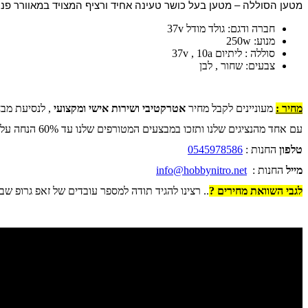
מטען הסוללה – מטען בעל כושר טעינה אחיד ורציף המצויד במאוורר פנימ
חברה ודגם: גולד מודל 37v
מנוע: 250w
סוללה : ליתיום 37v , 10a
צבעים: שחור , לבן
מחיר :
מעוניינים לקבל מחיר
אטרקטיבי ושירות אישי ומקצועי
, לנסיעת מבח
עם אחד מהנציגים שלנו ותזכו במבצעים המטורפים שלנו עד 60% הנחה על כל החנות .
טלפון
החנות :
0545978586
מייל
החנות :
info@hobbynitro.net
לגבי השוואת מחירים ?
.. רצינו להגיד תודה למספר עובדים של זאפ גרופ שב