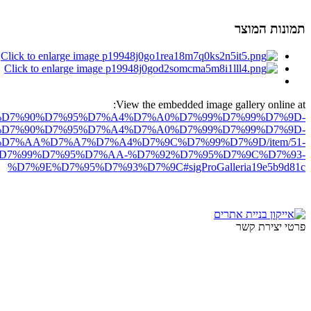
תמונות המוצר
View the embedded image gallery online at:
ro.net/%D7%90%D7%95%D7%A4%D7%A0%D7%99%D7%99%D7%9D-
D7%90%D7%95%D7%A4%D7%A0%D7%99%D7%99%D7%9D-
7%AA%D7%A7%D7%A4%D7%9C%D7%99%D7%9D/item/51-
7%99%D7%95%D7%AA-%D7%92%D7%95%D7%9C%D7%93-
%D7%9E%D7%95%D7%93%D7%9C#sigProGalleria19e5b9d81c
פרטי יצירת קשר