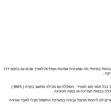
מערכת המנוע  – מנוע בראשלס (ללא מברשות/ פחמים ) העשוי ממיתרים טהורים של נחושת באחוז גבוהה המצופים אמייל העמיד בטמפרטורות גבוהות במיוחד מה שמבטיח אמינות ועמידות לאורך שנים גם בתנאי דרך 
ה .  
סוללה ( מרכז אחסון האנרגיה ) – V37 , 10A  בעלת 10 תאים פנימיים ליתיום יון העטופים ואטומים כל תא בנפרד מה שמבטיח עבודה לאורך זמן רב בכל תנאי מזג האוויר . הסוללה גם מכילה מחשב בקרה ( BMS ) 
גבלה בכמות הצריכה או כמות הטעינה .
מערכת הבקר ( המחשב של האופניים החשמליים)  - הבקר מצויד במערכת הגנה בפני קצר , רכיבי הבקר עשויים מחומרים הטובים בעולם המאפשרים לנו ליהנות מניצול גבוהה במערכת החשמל מבלי לאבד אנרגיה 