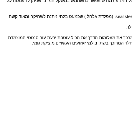
חישורים ( שפיצים ) של 3 MM  בגלגל האחורי מה שנותן חוזק ואפשרות העמסה לאורך זמן מבלי שישברו או התעקמו החישורים בגלגל האחורי (גלגל המנוע ) מה שיאפשר להשתמש במשקל המרבי שניתן להעמסה על 
מערכת ברקס דיסק קדמי בעל רפידות של 25 mm  הנותנות עצירה בטוחה וכמעת מיידית ורפידות שמחזיקות לאורך רב , צלחת דיסק העשויה seal steering  (מפלדת אלחל ) שכמעט בלתי ניתנת לשחיקה ומאוד קשה 
כיסא העשוי 4 שכוות השכוונה הראשונה היא בסיס ניילון יצוק חזק ועמיד במיוחד מעליו ישנו לטקס ספוגי מוקצף המתאים את עצמו לישבן הרוכב ומרכך את מעלומות הדרך את הכול עוטפת ירעת עור סנטטי המוצמדת 