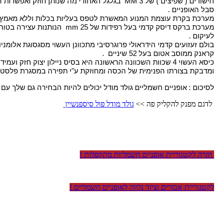
סבל האופניים .
מערכת בקרת עוצמת המנוע המאשרת לטפס בעליות בכלות וללא מאמץ 
לעיקום .
בולם זעזועים קדמי הידראולי פרוגרסיבי מתכוונן העשוי מסגסוגת אלומניום קלה 
קראנק ממוסב אטום בעל 52 שיניים  .
ומדבקת בצורתו הפנימית של הכסה ומחוזקת ע"י תפירה במסגרת פלסטיק המוצמדת לגוף הכסה ע"י 7 ברגי פלדה כל זה יושב על בסיס פלדת אל ח
לסיכום : אופניים חשמליים גולד מודל יכולים להיות הבחירה גם שלך עם
לדגם מפנק להקליק פה >>
גולד מודל פול סיספנשיין
חזרה לקטגוריית אופניים חשמליות מתקפלות !
לקטגוריית אבזרים וציוד נלווה לאופניים חשמליים !