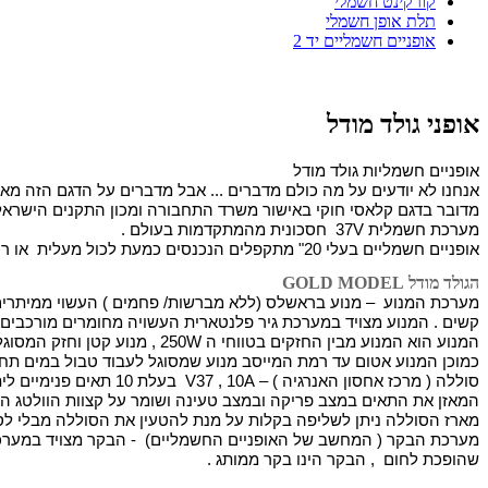
קורקינט חשמלי
תלת אופן חשמלי
אופניים חשמליים יד 2
אופני גולד מודל
אופניים חשמליות גולד מודל 
אנחנו לא יודעים על מה כולם מדברים ... אבל מדברים על הדגם הזה מאי
מדובר בדגם קלאסי חוקי באישור משרד התחבורה ומכון התקנים הישראלי 
מערכת חשמלית 37V  חסכונית מהמתקדמות בעולם .
אופניים חשמליים בעלי 20" מתקפלים הנכנסים כמעת לכול מעלית  או רכב פרטי או משפחתי בקלות .
הגולד מודל GOLD MODEL
קשים . המנוע מצויד במערכת גיר פלנטארית העשויה מחומרים מורכבים 
המנוע הוא המנוע מבין החזקים בטווחי ה 250W , מנוע קטן וחזק המסוגל לדחוף משקל כולל של עד 300 קילו במישור .
כמוכן המנוע אטום עד רמת המייסב מנוע שמסוגל לעבוד טבול במים תחת 
המאזן את התאים במצב פריקה ובמצב טעינה ושומר על קצוות הוולטג הקיצו
מארז הסוללה ניתן לשליפה בקלות על מנת להטעין את הסוללה מבלי לס
שהופכת לחום  , הבקר הינו בקר ממותג .