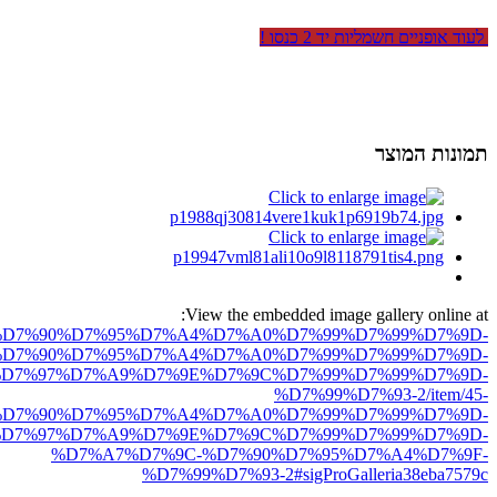
לעוד אופניים חשמליות יד 2 כנסו !
תמונות המוצר
View the embedded image gallery online at:
ro.net/%D7%90%D7%95%D7%A4%D7%A0%D7%99%D7%99%D7%9D-
D7%90%D7%95%D7%A4%D7%A0%D7%99%D7%99%D7%9D-
D7%97%D7%A9%D7%9E%D7%9C%D7%99%D7%99%D7%9D-
%D7%99%D7%93-2/item/45-
D7%90%D7%95%D7%A4%D7%A0%D7%99%D7%99%D7%9D-
D7%97%D7%A9%D7%9E%D7%9C%D7%99%D7%99%D7%9D-
%D7%A7%D7%9C-%D7%90%D7%95%D7%A4%D7%9F-
%D7%99%D7%93-2#sigProGalleria38eba7579c