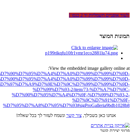
לעוד אופניים חשמליות יד 2 כנסו !
תמונות המוצר
View the embedded image gallery online at:
ro.net/%D7%90%D7%95%D7%A4%D7%A0%D7%99%D7%99%D7%9D-
D7%90%D7%95%D7%A4%D7%A0%D7%99%D7%99%D7%9D-
D7%97%D7%A9%D7%9E%D7%9C%D7%99%D7%99%D7%9D-
%D7%99%D7%93-2/item/73-%D7%A7%D7%9C-
%D7%90%D7%95%D7%A4%D7%9F-%D7%99%D7%93-2-
%D7%9C%D7%91%D7%9F-
%D7%95%D7%A8%D7%95%D7%93#sigProGalleria9bdb1028b8
אנחנו כאן בשבילך,
צור קשר
ונשמח לעזור לך בכל שאלה!
פרטי יצירת קשר